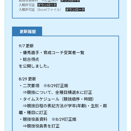
競技役員資料 ※訂正0829
ダウンロード
入館許可証
ダウンロード
入館許可証 〔Excelファイル〕
ダウンロード
更新履歴
9/7 更新
・優秀選手・育成コーチ受賞者一覧
・総合得点
を公開しました。
8/29 更新
・二次要項 ※8/29訂正版
⇒競技について、全種目横退水に訂正
・タイムスケジュール（競技順序・時間）
⇒競技日程の表記方法が学年(年齢)・生別・距
離・種目に訂正
・競技役員資料 ※8/29訂正版
⇒競技役員表を訂正