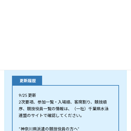
大会要項
その他資料
【2次要項、参加一覧・入場順、客席割り、競技順
序、競技役員一覧】2023年度第24回千葉県学童学
年別水泳競技大会
（一社）千葉県水泳連盟 （
外部サイト
）
更新履歴
9/25 更新
2次要項、参加一覧・入場順、客席割り、競技順
序、競技役員一覧の情報は、（一社）千葉県水泳
連盟のサイトで確認してください。
“神奈川県派遣の競技役員の方へ”