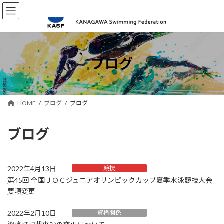
コ
ナ
ン
ビ
テ
ゲ
ン
ー
ツ
シ
へ
ョ
ブログ
ス
ン
キ
に
ッ
移
プ
動
HOME
ブログ
ブログ
ブログ
2022年4月13日
競技
第45回 全国ＪＯＣジュニアオリンピックカップ夏季水泳競技大会
要項変更
2022年2月10日
資格関係