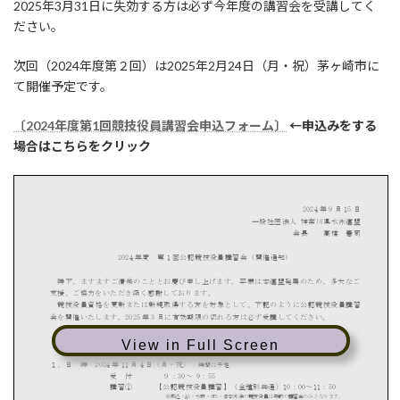
時
2025年3月31日に失効する方は必ず今年度の講習会を受講してく
:
ださい。
次回（2024年度第２回）は2025年2月24日（月・祝）茅ヶ崎市に
て開催予定です。
〔2024年度第1回競技役員講習会申込フォーム〕
←申込みをする
場合はこちらをクリック
View in Full Screen