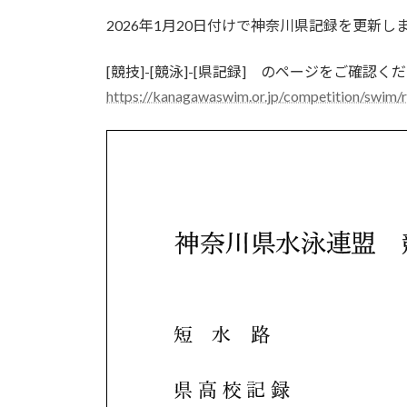
更
2026年1月20日付けで神奈川県記録を更新し
新
日
時
[競技]-[競泳]-[県記録] のページをご確認く
:
https://kanagawaswim.or.jp/competition/swim/