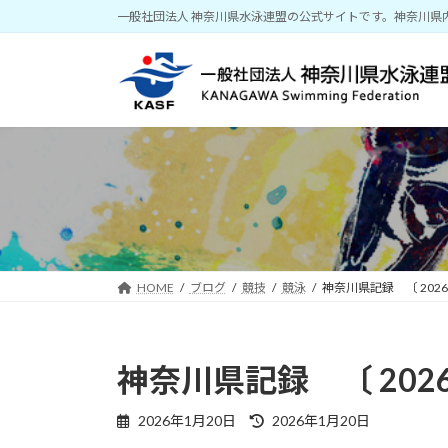
コ
ナ
一般社団法人 神奈川県水泳連盟の公式サイトです。神奈川県
ン
ビ
テ
ゲ
ン
ー
ツ
シ
へ
ョ
ス
ン
キ
に
ッ
移
プ
動
HOME
ブログ
競技
競泳
神奈川県記録 〔 2026/
神奈川県記録 〔 2026
最
2026年1月20日
2026年1月20日
終