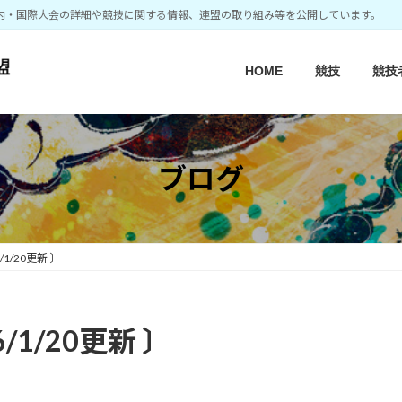
内・国際大会の詳細や競技に関する情報、連盟の取り組み等を公開しています。
HOME
競技
競技
ブログ
1/20更新 〕
/1/20更新 〕