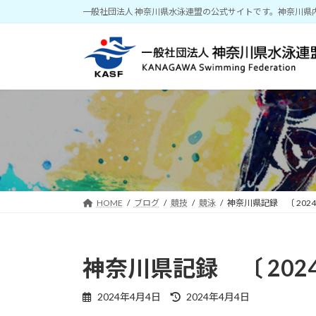
コ
ナ
一般社団法人 神奈川県水泳連盟の公式サイトです。神奈川県
ン
ビ
テ
ゲ
ン
ー
ツ
シ
へ
ョ
ス
ン
キ
に
ッ
移
プ
動
HOME
ブログ
競技
競泳
神奈川県記録 〔 2024/
神奈川県記録 〔 2024/
最
2024年4月4日
2024年4月4日
終