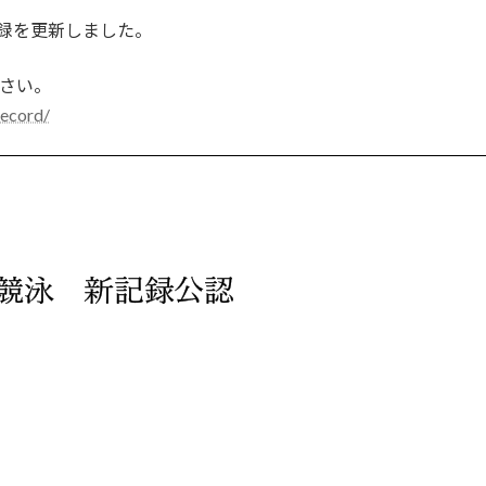
県記録を更新しました。
ださい。
record/