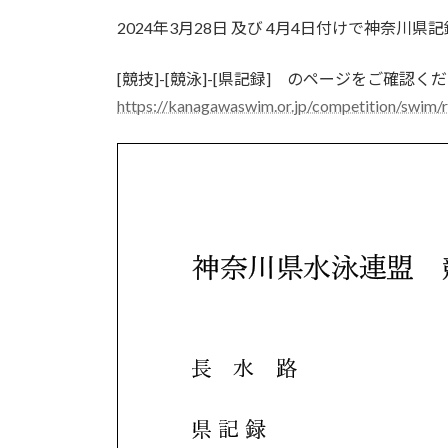
更
2024年3月28日 及び 4月4日付けで神奈川
新
日
時
[競技]-[競泳]-[県記録] のページをご確認く
:
https://kanagawaswim.or.jp/competition/swim/