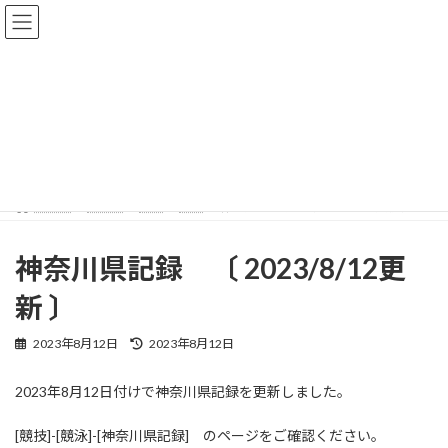
コ
ナ
ン
ビ
テ
ゲ
ン
ー
ツ
シ
へ
ョ
ブログ
ス
ン
キ
に
ッ
移
プ
動
HOME
ブログ
競技
競泳
神奈川県記録 〔 2023/8/12更新 〕
神奈川県記録 〔 2023/8/12更
新 〕
最
2023年8月12日
2023年8月12日
終
更
2023年8月12日付けで神奈川県記録を更新しました。
新
日
時
[競技]-[競泳]-[神奈川県記録] のページをご確認ください。