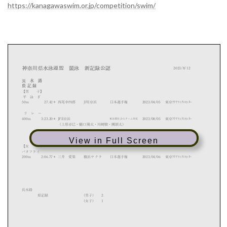
:
https://kanagawaswim.or.jp/competition/swim/
View in Full Screen