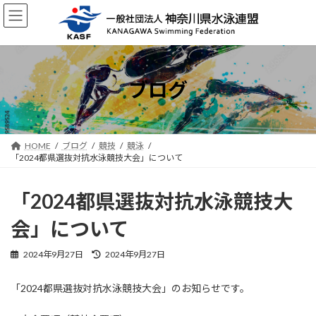
コ
ナ
ン
ビ
テ
ゲ
ン
ー
ツ
シ
へ
ョ
ブログ
ス
ン
キ
に
ッ
移
プ
動
HOME
ブログ
競技
競泳
「2024都県選抜対抗水泳競技大会」について
「2024都県選抜対抗水泳競技大
会」について
最
2024年9月27日
2024年9月27日
終
更
「2024都県選抜対抗水泳競技大会」のお知らせです。
新
日