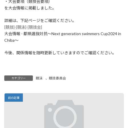
時
・大会要項（競技会要項）
:
を大会情報に掲載しました。
詳細は、下記ページをご確認ください。
[競技]-[競泳]-[競技会]
大会情報 - 都県選抜対抗～Next generation swimmers Cup2024 in
Chiba～
今後、関係情報を随時更新していきますのでご確認ください。
競泳
、
競技委員会
カテゴリー
前の記事