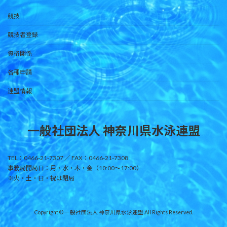
競技
競技者登録
資格関係
各種申請
連盟情報
一般社団法人 神奈川県水泳連盟
TEL：0466-21-7307 ／ FAX：0466-21-7308
事務局開局日：月・水・木・金（10:00～17:00）
※火・土・日・祝は閉局
Copyright © 一般社団法人 神奈川県水泳連盟 All Rights Reserved.